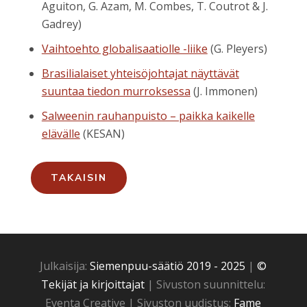
Aguiton, G. Azam, M. Combes, T. Coutrot & J.
Gadrey)
Vaihtoehto globalisaatiolle -liike
(G. Pleyers)
Brasilialaiset yhteisöjohtajat näyttävät
suuntaa tiedon murroksessa
(J. Immonen)
Salweenin rauhanpuisto – paikka kaikelle
elävälle
(KESAN)
TAKAISIN
Julkaisija:
Siemenpuu-säätiö 2019 - 2025
|
©
Tekijät ja kirjoittajat
| Sivuston suunnittelu:
Eventa Creative | Sivuston uudistus:
Fame