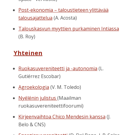
Post-ekonomia – taloustieteen ylittävää
talousajattelua
(A. Acosta)
Talouskasvun myyttien purkaminen Intiassa
(B. Roy)
Yhteinen
Ruokasuvereniteetti ja -autonomia
(L.
Gutiérrez Escobar)
Agroekologia
(V. M. Toledo)
Nyélénin julistus
(Maailman
ruokasuvereniteettifoorumi)
Kirjeenvaihtoa Chico Mendesin kanssa
(J.
Belo & CNS)