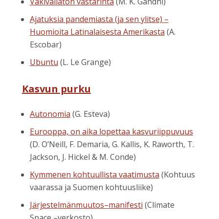
Väkivallaton vastarinta
(M. K. Gandhi)
Ajatuksia pandemiasta (ja sen ylitse) –
Huomioita Latinalaisesta Amerikasta
(A.
Escobar)
Ubuntu
(L. Le Grange)
Kasvun purku
Autonomia
(G. Esteva)
Eurooppa, on aika lopettaa kasvuriippuvuus
(D. O’Neill, F. Demaria, G. Kallis, K. Raworth, T.
Jackson, J. Hickel & M. Conde)
Kymmenen kohtuullista vaatimusta
(Kohtuus
vaarassa ja Suomen kohtuusliike)
Järjestelmänmuutos–manifesti
(Climate
Space –verkosto)