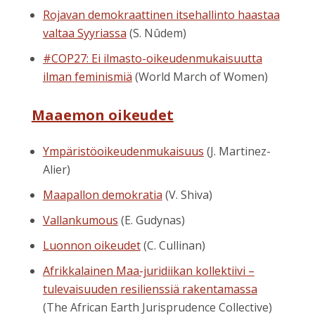
Rojavan demokraattinen itsehallinto haastaa
valtaa Syyriassa
(S. Nûdem)
#COP27: Ei ilmasto-oikeudenmukaisuutta
ilman feminismiä
(World March of Women)
Maaemon oikeudet
Ympäristöoikeudenmukaisuus
(J. Martinez-
Alier)
Maapallon demokratia
(V. Shiva)
Vallankumous
(E. Gudynas)
Luonnon oikeudet
(C. Cullinan)
Afrikkalainen Maa-juridiikan kollektiivi –
tulevaisuuden resilienssiä rakentamassa
(The African Earth Jurisprudence Collective)