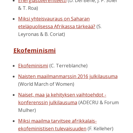
Energiasuvereniteetti
(D. Del Bene, J. P. Soler
& T. Roa)
Miksi yhteisvauraus on Saharan
eteläpuolisessa Afrikassa tärkeää?
(S.
Leyronas & B. Coriat)
Ekofeminismi
Ekofeminismi
(C. Terreblanche)
Naisten maailmanmarssin 2016 julkilausuma
(World March of Women)
Naiset, maa ja kehityksen vaihtoehdot -
konferenssin julkilausuma
(ADECRU & Forum
Mulher)
Miksi maailma tarvitsee afrikkalais-
ekofeministisen tulevaisuuden
(F. Kelleher)