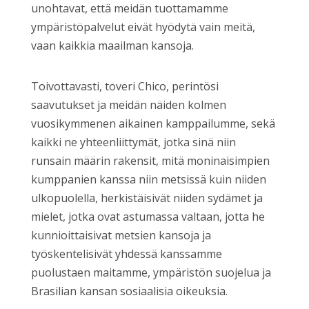
unohtavat, että meidän tuottamamme
ympäristöpalvelut eivät hyödytä vain meitä,
vaan kaikkia maailman kansoja.
Toivottavasti, toveri Chico, perintösi
saavutukset ja meidän näiden kolmen
vuosikymmenen aikainen kamppailumme, sekä
kaikki ne yhteenliittymät, jotka sinä niin
runsain määrin rakensit, mitä moninaisimpien
kumppanien kanssa niin metsissä kuin niiden
ulkopuolella, herkistäisivät niiden sydämet ja
mielet, jotka ovat astumassa valtaan, jotta he
kunnioittaisivat metsien kansoja ja
työskentelisivät yhdessä kanssamme
puolustaen maitamme, ympäristön suojelua ja
Brasilian kansan sosiaalisia oikeuksia.