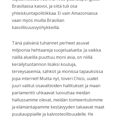
Brasiliassa kasvoi, ja siitä tuli osa
yhteiskuntapolitiikkaa. Ei vain Amazoniassa
vaan myös muilla Brasilian
kasvillisuusvyöhykkeillä.
Tänä päivänä tuhannet perheet asuvat
miljoonia hehtaareja suojelualueita. Ja vaikka
näillä alueilla puuttuu moni asia, on niillä
keräilytuotannon lisäksi kouluja,
terveysasemia, sähköt ja monissa tapauksissa
jopa internet! Mutta nyt, toveri Chico, uudet
juuri valitut osavaltioiden hallitukset ja maan
parlamentti uhkaavat luovuttaa meidän
hallussamme olevat, meidän toimeentulomme
ja elämäntapamme kestävyyden takaavat maat
puukauppiaille ja kaivosteollisuudelle. He