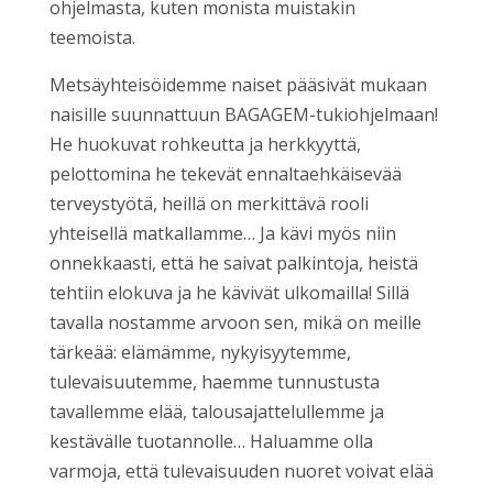
ohjelmasta, kuten monista muistakin
teemoista.
Metsäyhteisöidemme naiset pääsivät mukaan
naisille suunnattuun BAGAGEM-tukiohjelmaan!
He huokuvat rohkeutta ja herkkyyttä,
pelottomina he tekevät ennaltaehkäisevää
terveystyötä, heillä on merkittävä rooli
yhteisellä matkallamme… Ja kävi myös niin
onnekkaasti, että he saivat palkintoja, heistä
tehtiin elokuva ja he kävivät ulkomailla! Sillä
tavalla nostamme arvoon sen, mikä on meille
tärkeää: elämämme, nykyisyytemme,
tulevaisuutemme, haemme tunnustusta
tavallemme elää, talousajattelullemme ja
kestävälle tuotannolle… Haluamme olla
varmoja, että tulevaisuuden nuoret voivat elää