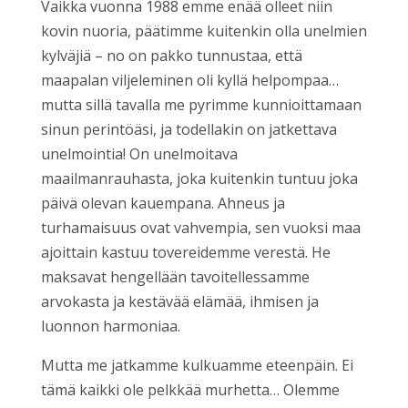
Vaikka vuonna 1988 emme enää olleet niin
kovin nuoria, päätimme kuitenkin olla unelmien
kylväjiä – no on pakko tunnustaa, että
maapalan viljeleminen oli kyllä helpompaa…
mutta sillä tavalla me pyrimme kunnioittamaan
sinun perintöäsi, ja todellakin on jatkettava
unelmointia! On unelmoitava
maailmanrauhasta, joka kuitenkin tuntuu joka
päivä olevan kauempana. Ahneus ja
turhamaisuus ovat vahvempia, sen vuoksi maa
ajoittain kastuu tovereidemme verestä. He
maksavat hengellään tavoitellessamme
arvokasta ja kestävää elämää, ihmisen ja
luonnon harmoniaa.
Mutta me jatkamme kulkuamme eteenpäin. Ei
tämä kaikki ole pelkkää murhetta… Olemme