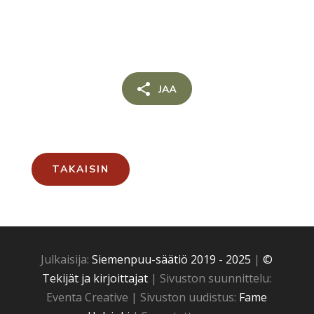
TAKAISIN
Julkaisija:
Siemenpuu-säätiö 2019 - 2025
|
©
Tekijät ja kirjoittajat
| Sivuston suunnittelu:
Eventa Creative | Sivuston uudistus:
Fame