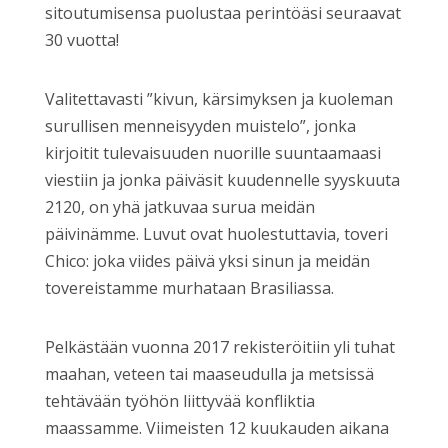
sitoutumisensa puolustaa perintöäsi seuraavat
30 vuotta!
Valitettavasti ”kivun, kärsimyksen ja kuoleman
surullisen menneisyyden muistelo”, jonka
kirjoitit tulevaisuuden nuorille suuntaamaasi
viestiin ja jonka päiväsit kuudennelle syyskuuta
2120, on yhä jatkuvaa surua meidän
päivinämme. Luvut ovat huolestuttavia, toveri
Chico: joka viides päivä yksi sinun ja meidän
tovereistamme murhataan Brasiliassa.
Pelkästään vuonna 2017 rekisteröitiin yli tuhat
maahan, veteen tai maaseudulla ja metsissä
tehtävään työhön liittyvää konfliktia
maassamme. Viimeisten 12 kuukauden aikana