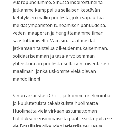
vuoropuhelumme. Sinusta inspiroituneina
jatkamme kamppailua sellaisen kestävän
kehityksen mallin puolesta, joka vapauttaa
meidät ympäristön tuhoamisen pahuudelta,
veden, maaperän ja hengittämämme ilman
saastuttamiselta. Vain sinä saat meidät
jatkamaan taistelua oikeudenmukaisemman,
solidaarisemman ja tasa-arvoisemman
yhteiskunnan puolesta; sellaisen toisenlaisen
maailman, jonka uskomme vielä olevan
mahdollinen!
Sinun ansiostasi Chico, jatkamme unelmointia
jo kuulutetuista takaiskuista huolimatta.
Huolimatta vielä virkaan astumattoman
hallituksen ensimmäisistä päätöksistä, joilla se
vie Brasilialta oikeuden järjestää seuraava