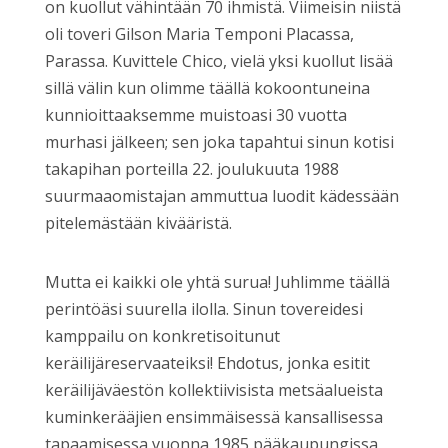
on kuollut vähintään 70 ihmistä. Viimeisin niistä
oli toveri Gilson Maria Temponi Placassa,
Parassa. Kuvittele Chico, vielä yksi kuollut lisää
sillä välin kun olimme täällä kokoontuneina
kunnioittaaksemme muistoasi 30 vuotta
murhasi jälkeen; sen joka tapahtui sinun kotisi
takapihan porteilla 22. joulukuuta 1988
suurmaaomistajan ammuttua luodit kädessään
pitelemästään kivääristä.
Mutta ei kaikki ole yhtä surua! Juhlimme täällä
perintöäsi suurella ilolla. Sinun tovereidesi
kamppailu on konkretisoitunut
keräilijäreservaateiksi! Ehdotus, jonka esitit
keräilijäväestön kollektiivisista metsäalueista
kuminkerääjien ensimmäisessä kansallisessa
tapaamisessa vuonna 1985 pääkaupungissa