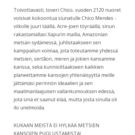
Toivottavasti, toveri Chico, vuoden 2120 nuoret
voisivat kokoontua siunatulle Chico Mendes -
viikolle juuri täällä, Acre-joen töyräällä, sinun
rakastamallasi Xapurin mailla, Amazonian
metsän sydämessä, juhlistaakseen sen
kamppailun voimaa, jota toteutamme yhdessä
metsien, sertãon, meren ja jokien kansamme
kanssa, sekä kunnioittaakseen kaikkien
planeettamme kansojen yhtenäisyyttä meille
jättämäsi perinnön ideaalien ja sen
maailmanlaajuisen vallankumouksen edessä,
jota sinä et saanut elää, mutta josta sinulla oli
ilo unelmoida.
KUKAAN MEISTÄ EI HYLKÄÄ METSIEN
KANSOJEN PUOLUSTAMISTA!