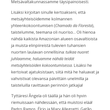
Metsävaltakunnassamme täysipainoisesti.
Lisäksi kirjoitan sinulle kertoakseni, että
metsäyhteisöidemme kolmannen
yhteenkokoontumisen (
Chamado da Floresta
),
taistelumme, teemana oli nuoriso… Oli hienoa
nähdä kaikista Amazonian alueen osavaltioista
ja muista elinpiireistä tulevien tuhansien
nuorten laulavan onnellisina:
tulkaa nuoret
juhlaamme, haluamme nähdä teidät
metsäyhteisöiden kokoontumisessa
. Lisäksi he
kertoivat ajatuksistaan, siitä mitä he haluavat ja
vahvistivat olevansa päivittäin unelmilla ja
taisteluilla ravittavan perinnön jatkajia!
Tyttäresi Ângela oli täällä ja hän oli hyvin
riemuissaan nähdessään, että muistosi elää!
Pedro Ramos, Élcio ja Mary Allegretti, Gatão…