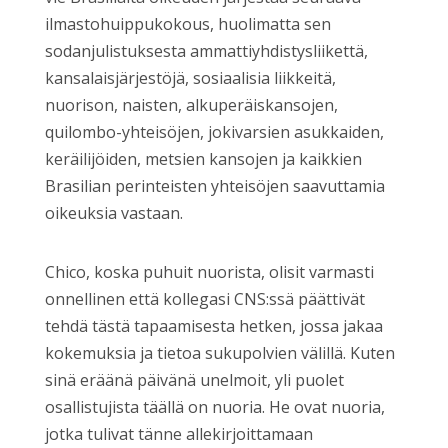
ilmastohuippukokous, huolimatta sen
sodanjulistuksesta ammattiyhdistysliikettä,
kansalaisjärjestöjä, sosiaalisia liikkeitä,
nuorison, naisten, alkuperäiskansojen,
quilombo-yhteisöjen, jokivarsien asukkaiden,
keräilijöiden, metsien kansojen ja kaikkien
Brasilian perinteisten yhteisöjen saavuttamia
oikeuksia vastaan.
Chico, koska puhuit nuorista, olisit varmasti
onnellinen että kollegasi CNS:ssä päättivät
tehdä tästä tapaamisesta hetken, jossa jakaa
kokemuksia ja tietoa sukupolvien välillä. Kuten
sinä eräänä päivänä unelmoit, yli puolet
osallistujista täällä on nuoria. He ovat nuoria,
jotka tulivat tänne allekirjoittamaan