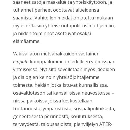
saaneet satoja maa-alueita yhteiskäyttöön, ja
tuhannet perheet odottavat alueidensa
saamista. Vähitellen meidät on otettu mukaan
myös erilaisiin yhteiskuntapoliittisiin ohjelmiin,
ja niiden toiminnot asettuvat osaksi
elämäämme.
Väkivallaton metsähakkuiden vastainen
empate-
kamppailumme on edelleen voimissaan
yhteisöissä. Nyt sitä sovelletaan myös ideoiden
ja dialogien keinoin yhteisöjohtajiemme
toimesta, heidän jotka istuvat kunnallisissa,
osavaltiotason tai kansallisissa neuvostoissa –
niissä paikoissa joissa keskustellaan
tuotannosta, ympäristöstä, sosiaalipolitiikasta,
geneettisestä perinnöstä, koulutuksesta,
terveydestä, talousasioista, pienviljelyn ATER-