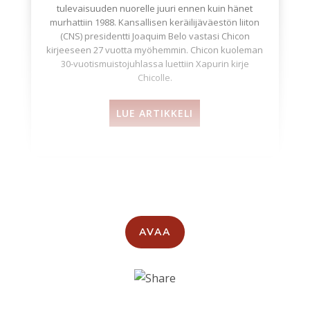
tulevaisuuden nuorelle juuri ennen kuin hänet
murhattiin 1988. Kansallisen keräilijäväestön liiton
(CNS) presidentti Joaquim Belo vastasi Chicon
kirjeeseen 27 vuotta myöhemmin. Chicon kuoleman
30-vuotismuistojuhlassa luettiin Xapurin kirje
Chicolle.
LUE ARTIKKELI
AVAA