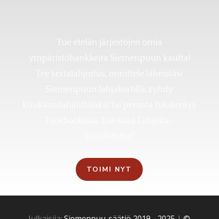
Tue etelän järjestöjen omia
ympäristöhankkeita Siemenpuun kautta!
Tee kertalahjoitus, onnittele läheistäsi
Siemenpuun lahjakortilla, ryhdy
kuukausilahjoittajaksi tai perusta tukikeräys
Facebookissa. Lue lisää Lahjoita-
sivultamme!
TOIMI NYT
Julkaisija:
Siemenpuu-säätiö 2019 - 2025
|
©