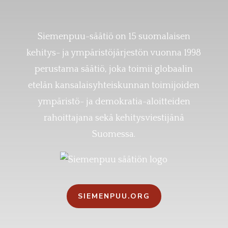
Siemenpuu-säätiö on 15 suomalaisen
kehitys- ja ympäristöjärjestön vuonna 1998
perustama säätiö, joka toimii globaalin
etelän kansalaisyhteiskunnan toimijoiden
ympäristö- ja demokratia-aloitteiden
rahoittajana sekä kehitysviestijänä
Suomessa.
SIEMENPUU.ORG