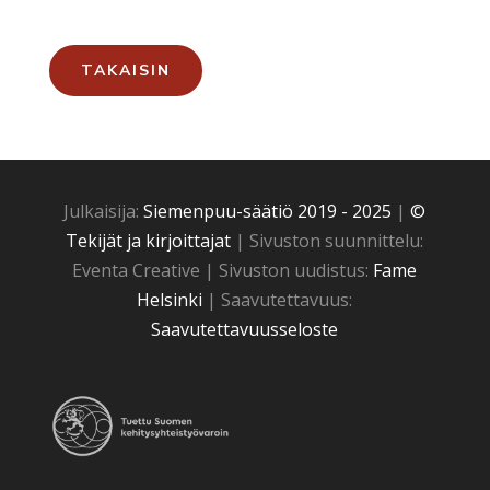
TAKAISIN
Julkaisija:
Siemenpuu-säätiö 2019 - 2025
|
©
Tekijät ja kirjoittajat
| Sivuston suunnittelu:
Eventa Creative | Sivuston uudistus:
Fame
Helsinki
| Saavutettavuus:
Saavutettavuusseloste