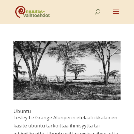
Ubuntu
Lesley Le Grange Alunperin eteläafrikkalainen
käsite ubuntu tarkoittaa ihmisyyttä tai
inhimillisyyttä. Ubuntu viittaa myös siihen, että